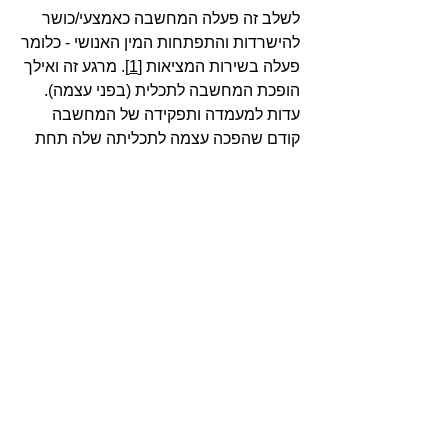
לשלב זה פעלה המחשבה כאמצעי/כושר
להישרדות והתפתחות המין האנושי - כלומר
פעלה בשירות המציאות [
1
]. מרגע זה ואילך
הופכת המחשבה לתכלית (בפני עצמה).
עדות למעמדה ותפקידה של המחשבה
קודם שהפכה עצמה לתכליתה שלה תחת
הפרקטיקה הפילוסופית - ההבחנה בין
ההיבט השימושי במחשבה וההיבט
התיאורטי שלה - ניתן למצוא כבר אצל
אפלטון בדמות המאבק של סוקרטס
והסופיסטים.[
2
]
[
1
]
ביקורת ברוח זו מעלה Hans Vaihinger
בספרו "The Philosophy of 'As if'- A System
of the Theoretical, Practical and Religious
Fictions of Mankind" (1935). בספרו עוסק
פייהינגר בפיקציונליות המונחת בבסיס