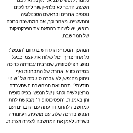
כלומר, לנפש שלנו. אני מקבל זאת כצו
השעה. הדבר לא בלתי-קשור לתהליכים
נוספים אחרים ובראשם הטכנולוגיה
והתעשייה. מאחר וכך, אם המחשבה כרוכה
בנפש, יש לשנות בהתאם את הפרקטיקות
של המחשבה.
המהפך המכריע התרחש בתחום ׳הנפש׳:
כל אחד צריך ויכול לגלות את עצמו כבעל
נפש. הפילוסופיה, שמרבית עבודתה כרוכה
במידה כזו או אחרת של התבחנות ואף
ניתוק מהנפש, לא עברה סוג כזה של ׳שינוי
תודעתי׳. תחת זאת המחשבה השתעבדה
מרצון לשיח ולהגיון של הנפש. בפילוסופיה
והן באמנות. ׳הפסיכוסופיה׳ מבקשת לתת
למחשבה להתמודד עתה עם הדברים ועם
הנפש בדרכה שלה. עם מושגיה, רעיונותיה,
כשריה. לאמן את המחשבה ליצירה ויצרנות.