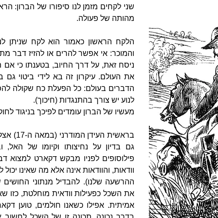
שני לקחים מזמן לנו סיפורו של הברון: הרא
מהותה של פעולה.
הלקח הראשון כאמור הוא לקח שניתן לנו
והמוכר: אי אפשר להרים או להזיז דבר מת
ניסח זאת, על דרך החיוב, בטענתו כי אם תי
את העולם. עיקרון זה בא לידי ביטוי גם 
הדברים בעולם: כל הפעלת כח שקולה להפע
לנוע יש צורך בהתנגדות (חיכוך).
מעשיו של הברון עומדים לפיכך בניגוד לחוק
בראשית ה
גם בדיון על נחיצותו וקיומו של האל, ו
פילוסופים לפניו מבקש דקארט למצוא דב
וודאות, והוודאות אינה אלא מה שאינו יכול
ההרשעה שלנו). להבדיל מנתוני החושים
את השכל כפעילות וודאית מוחלטת, כזו שאי
אמיתית. אפילו כשאנו חולמים, טוען דקא
בדרך נכונה. תכונה זו של השכל לחשוב