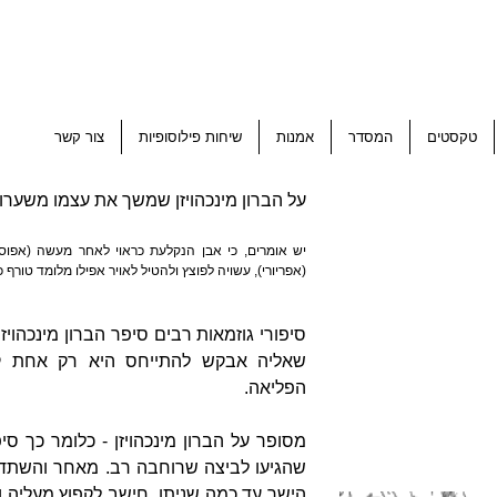
טקסטים
המסדר
אמנות
שיחות פילוסופיות
צור קשר
על הברון מינכהויזן שמשך את עצמו משערו
יש אומרים, כי אבן הנקלעת כראוי לאחר מעשה (אפו
(אפריורי), עשויה לפוצץ ולהטיל לאויר אפילו מלומד טורף כ
סיפורי גוזמאות רבים סיפר הברון מינכהויז
שאליה אבקש להתייחס היא רק אחת קטנ
הפליאה.
מסופר על הברון מינכהויזן - כלומר כך סי
שהגיעו לביצה שרוחבה רב. מאחר והשתדל,
הישר עד כמה שניתן, חישב לקפוץ מעליה 