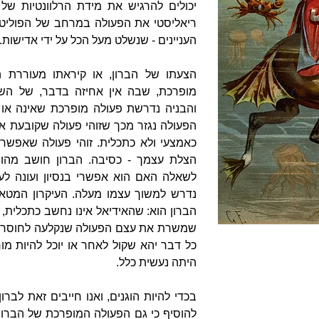
יכולים להרגיש את מידת הרלוונטיות של
ריאליסטי את הפעולה במרחב של הפוליטי
העניינים - שנשלט מעל הכל על ידי אדישות.
הצעתו של הברון, או קיראתו מעוררת ה
מופרכת, שבה אין אחיזה בדבר, של הש
והבניה נדרשת פעולה מופרכת שאינה או
הפעולה נגזר מכך שזוהי פעולה שקובעת את
כאמצעי ולא כתכלית. זוהי פעולה שאפשר
הצלת עצמך - כסיבה. הברון חושב מהו 
לשאלה האם הוא אפשרי בנסיון ועונה ל
נדרש למשוך עצמו מעלה. העיקרון המטאפ
הברון הוא: שהאידיאל אינו נחשב כתכלית,
שמשרת את עצם הפעולה שנקלעה לחוסר הא
כל דבר יהא שקול לאחר או יוכל להיות מ
היתה נעשית כלל.
בכדי להיות הוגנים, ואנו חייבים זאת לברו
להוסיף כי גם הפעולה המופרכת של הברון 