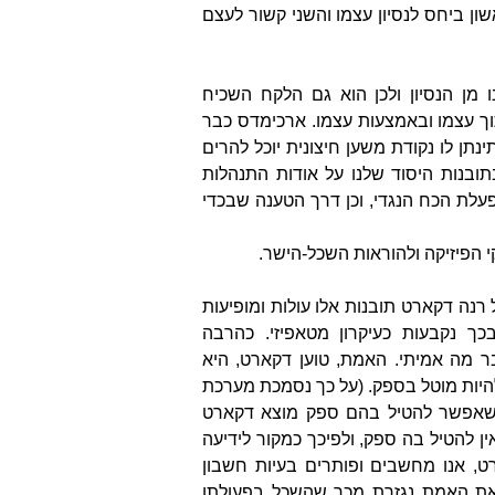
שון ביחס לנסיון עצמו והשני קשור לעצם
 מן הנסיון ולכן הוא גם הלקח השכיח
וך עצמו ובאמצעות עצמו. ארכימדס כבר
נתן לו נקודת משען חיצונית יוכל להרים
בתובנות היסוד שלנו על אודות התנהלות
לת הכח הנגדי, וכן דרך הטענה שבכדי
י הפיזיקה ולהוראות השכל-הישר.
עידן המודרני (במאה ה-17) אצל רנה דקארט תובנות אלו עולות ומופיעות
בכך נקבעות כעיקרון מטאפיזי. כהרבה
ר מה אמיתי. האמת, טוען דקארט, היא
 להיות מוטל בספק. (על כך נסמכת מערכת
 שאפשר להטיל בהם ספק מוצא דקארט
ן להטיל בה ספק, ולפיכך כמקור לידיעה
רט, אנו מחשבים ופותרים בעיות חשבון
 את האמת נגזרת מכך שהשכל בפעולתו