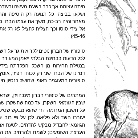
היתה עצומה אך כבר בשעת מעשה ובעודם 
ושקעו בביצה. כל תנועה רק הוסיפה והח
מאחר והיה רב-כח, משך את עצמו הברון מ
אל צידי סוסו וכך הצליח להציל לא רק את
45-46)
סיפוריו של הברון נוטים לקרוא תיגר על הש
לכל הדעות בבחינת הבלתי ייאמן המעורר 
בנטילת החירות מן השכל והפקדתה בידי 
דמיונו של הברון שני רק לכוחו הפיזי, אומץ 
סיפורים המעוגנים באופי שחושל בנסיון חיי
המתרגם של סיפורי הברון מינכהויזן, ישר
שבין הגוזמאי והשקרן. עד כמה שהשקרן שמ
על חשבון המרומה הרי שהוא מבקש שסיפורי
יעוררו חשד ולא פליאה. לכן על פי רוב 
הגוזמאי להבדיל מבקש להדהים, לטעת אמו
הערצת השומעים; לשמח ולהרחיב את הלב