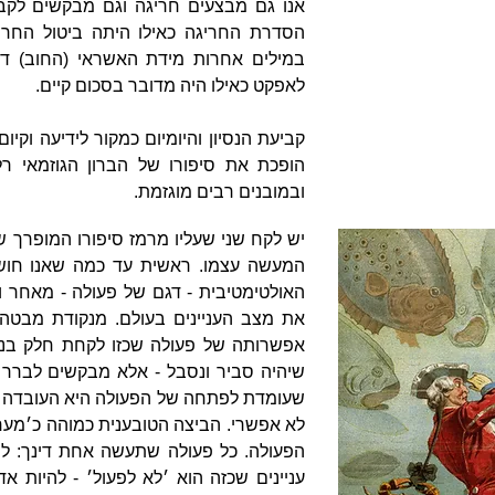
אנו גם מבצעים חריגה וגם מבקשים לקב
הסדרת החריגה כאילו היתה ביטול החרי
במילים אחרות מידת האשראי (החוב) ד
לאפקט כאילו היה מדובר בסכום קיים.
קביעת הנסיון והיומיום כמקור לידיעה וקיו
הופכת את סיפורו של הברון הגוזמאי רלו
ובמובנים רבים מוגזמת.
יש לקח שני שעליו מרמז סיפורו המופרך 
המעשה עצמו. ראשית עד כמה שאנו חושב
האולטימטיבית - דגם של פעולה - מאחר ו
את מצב העניינים בעולם. מנקודת מבטה 
אפשרותה של פעולה שכזו לקחת חלק בנסי
שיהיה סביר ונסבל - אלא מבקשים לברר ע
שעומדת לפתחה של הפעולה היא העובדה ש
לא אפשרי. הביצה הטובענית כמוהה כ׳מער
הפעולה. כל פעולה שתעשה אחת דינך: לה
עניינים שכזה הוא ׳לא לפעול׳ - להיות א