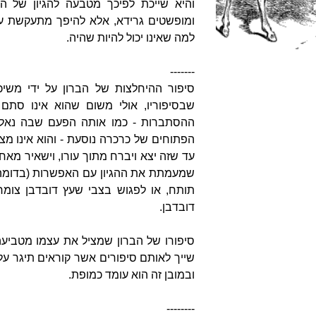
והיא שייכת לפיכך מטבעה להגיון של הקי
ומופשטים גרידא, אלא להיפך מתעקשת על
למה שאינו יכול להיות שהיה.
-------
סיפור ההיחלצות של הברון על ידי משי
שבסיפוריו, אולי משום שהוא אינו סתם 
ההסתברות - כמו אותה הפעם שבה נאלץ 
הפתוחים של כרכרה נוסעת - והוא אינו מצי
עד שזה יצא ויברח מתוך עורו, וישאיר מאחו
שמעמתת את ההגיון עם האפשרות (בדומה לה
תותח, או לפגוש בצבי שעץ דובדבן צומ
דובדבן.
סיפורו של הברון שמציל את עצמו מטביע
שייך לאותם סיפורים אשר קוראים תיגר על 
ובמובן זה הוא עומד כמופת.
--------