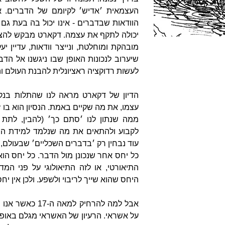
העצמאית ׳אדיש׳ לקיומם של הדברים. 
הוודאות שבדברים - אינו יכול בה בעת גם 
יכולה לתקף את עצמה. דקארט מבקש להצב
מובהקת ומוחלטת, ונייצר וודאות, עדיין 
שיערוב לנכונות האופן שבו ניגשנו אל הד
לעשות רדוקציה ראציונלית להבנת העולם ו
הדיון של דקארט מראה לנו שהתלות בנקוד
עצמו, את מה שקיים באמת. הנסיון הוא בו 
ממה שנתון לנו ׳סתם כך׳ (להבין, לתת 
לקבוע ולהתאים את מה שנלמד למידת הבנ
עוד נבחין רק ׳בדברים השכליים׳ שבעולם, 
כל יחס אחר שנכונן מול הדבר. כל יחס הוא 
התיאורטי, או לזה התיאולוגי על פני המ
היחס שהוא שייך לריבוי ולשפע. ולכן אין יח
אבל למה להרחיק 
על אשראי. הרעיון של האשראי מגלם באופ