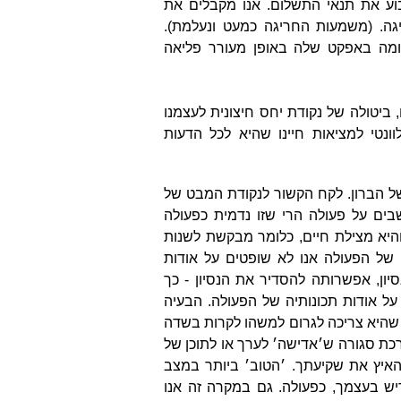
וע את תנאי התשלום. אנו מקבלים את
גה. (משמעות החריגה כמעט ונעלמת).
ומה באפקט שלה באופן מעורר פליאה
ם, ביטולה של נקודת יחס חיצונית לעצמנו
ונטי למציאות חיינו שהיא לכל הדעות
של הברון. לקח הקשור לנקודת המבט של
ים על פעולה הרי שזו נדמית כפעולה
היא מצילת חיים, כלומר מבקשת לשנות
של הפעולה אנו לא שופטים על אודות
ון, אפשרותה להסדיר את הנסיון - כך
ל אודות תכונותיה של הפעולה. הבעיה
היא צריכה לגרום למשהו לקרות בשדה
כת סגורה ש׳אדישה׳ לערך או לתוכן של
איץ את שקיעתך. ׳הטוב׳ ביותר במצב
דיש בעצמך, כפעולה. גם במקרה זה אנו