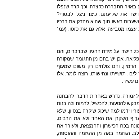
באויר התבררה כקצרה. וכך קרה שנפלו
ישה את שקיעתם. כיצד ניצלו לבסוף?
שערות ראשו תוך שהוא מהדק את ברכיו
 עצמו מטביעה, אלא גם את סוסו. (עמ׳
כל הישר, על מידת ההגיון שבדברים, והם
פליאה. אכן יש בהם מן ההגזמה שמקורה
הדמיון. והם צולחים רק משום שמעוף
ליבו, תושייתו ונחישותו. רוצה לומר, אלו
ם עשיר.
אל זמורה, נדרש באחרית הדבר, להבחנה
בקש להטעות, להכשיל, לרמות ולהיבנות
ו ידמו למה שיכול שיקרה בנסיון, שלא
יעדיף השקרן את האחד ולא את הרבים.
נה בכח הכישרון וההמצאה, ולעורר את
. הגוזמה באה מן ההגזמה וההוספה,