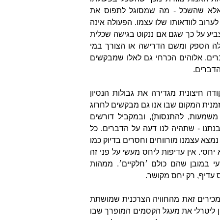
אלא שהשכל - מה שמסוגל לתפוס את
לערוב לוודאותו שלו עצמו. הפעולה אינה
יע על כך שגם אם ננקוט בגישה שכלית
יעלה הספק ומשם הדרישה או הצורך במי
ברים. אלוהים הכרחי גם לאלו שמבקשים
הדברים.
ה חיצונית מגדירה את גבולות הנסיון
זמנית המקום שבו אנו גם מבקשים לחרוג
משמעות, להתנסות), ובמקביל דורשים
תנו - שתהיה לנו דעה על הדברים. כל
נמצא עצמנו מורווחים וחסרים בדיוק כמו
יחסי. אין עדיפות ליחס מעשי על פני זה
דעי במובן שהם כולם ׳חלקיים׳. ממהות
ס עדיף, רק יחס מקושר.
למאה ה-17 כאשר אנו מכירים זאת מהחוויה הצרכנית שמושתת
ן ליטרלי את מעגל הקסמים המופרך שבו